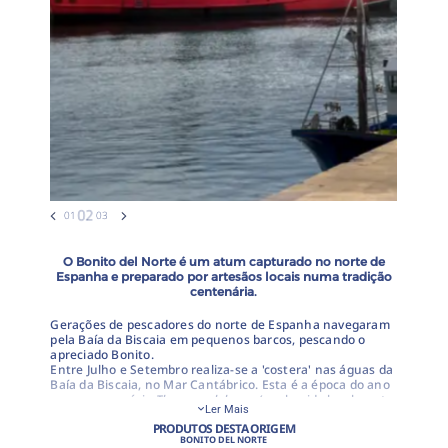
O Bonito del Norte é um atum capturado no norte de
Espanha e preparado por artesãos locais numa tradição
centenária.
Gerações de pescadores do norte de Espanha navegaram
pela Baía da Biscaia em pequenos barcos, pescando o
apreciado Bonito.
Entre Julho e Setembro realiza-se a 'costera' nas águas da
Baía da Biscaia, no Mar Cantábrico. Esta é a época do ano
em que a espécie
Thunnus alalunga
(conhecida localmente
Ler Mais
como Bonito del Norte) é pescada no norte de Espanha,
PRODUTOS DESTA ORIGEM
constituindo a matéria-prima de um dos produtos
BONITO DEL NORTE
enlatados mais apreciados de Espanha.