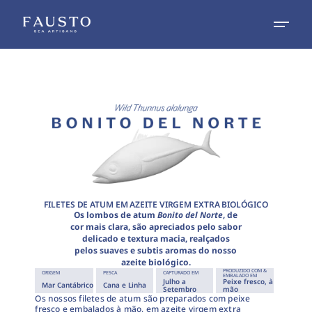
FILETES DE ATUM EM AZEITE VIRGEM EXTRA BIOLÓGICO
Os lombos de atum
Bonito del Norte
, de
cor mais clara, são apreciados pelo sabor
delicado e textura macia, realçados
pelos suaves e subtis aromas do nosso
azeite biológico.
PRODUZIDO COM &
ORIGEM
PESCA
CAPTURADO EM
EMBALADO EM
Julho a
Peixe fresco, à
Mar Cantábrico
Cana e Linha
Setembro
mão
Os nossos filetes de atum são preparados com peixe
fresco e embalados à mão, em azeite virgem extra