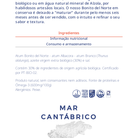
biológico ou em água natural mineral de Alzola, por
habilidosos artesãos locais. O nosso Bonito del Norte em
conserva é deixado a “maturar” durante pelo menos seis
meses antes de ser vendido, com o intuito e refinar o seu
sabor e textura.
Ingredientes
Informação nutricional
Consumo e armazenamento
Atum Bonito del Norte - atum Albacora - atum Branco (
Thunus
alalunga
), azeite virgem extra biológico (30%) e sal.
Contém 30% de ingredientes de origem agrícola biológica. Certificado
por PT-BIO-02.
Produto natural, sem conservantes nem aditivos. Fonte de proteínas e
Ómega-3 (600mg/100g)
Alergénios: Peixe.
MAR
CANTÁBRICO