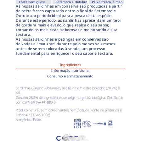
Costa Portuguesa
Setembro a Outubro
Peixe fresco, à mão
As nossas sardinhas em conserva são produzidas a partir
de peixe fresco capturado entre o final de Setembro e
Outubro, o período ideal para a pesca desta espécie.
Durante este período, as sardinhas apresentam um teor
de gordura mais elevado, o que realça o seu sabor,
tornando-as mais ricas, saborosas e melhorando a sua
textura.
As nossas sardinhas e petingas em conservas são
deixadas a “maturar“ durante pelo menos seis meses
antes de serem colocadas à venda, um processo
fundamental para enriquecer o seu sabor e textura.
Ingredientes
Informação nutricional
Consumo e armazenamento
Sardinhas (
Sardina Pilchardus
), azeite virgem extra biológico (28,2%) e
sal.
Contém 28,2% de ingredientes de origem agrícola biológica. Certificado
por KIWA-SATIVA PT-BIO-3
Produto natural, sem conservantes nem aditivos. Fonte de proteínas e
Ómega-3 (3,54g/100g)
Alergénios: Peixe.
COSTA